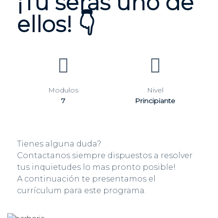
¡Tu serás uno de
ellos! 👇
Modulos
Nivel
7
Principiante
Tienes alguna duda?
Contactanos siempre dispuestos a resolver
tus inquietudes lo mas pronto posible!
A continuación te presentamos el
currículum para este programa.