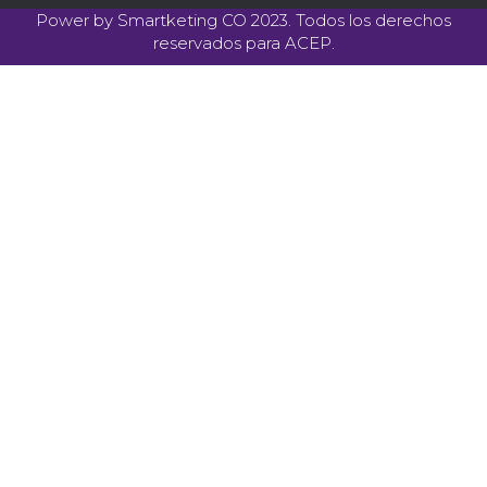
Power by
Smartketing CO
2023. Todos los derechos
reservados para ACEP.
Sign In
La contraseña debe tener un
mínimo de 8 caracteres de números y letras, y contener al
menos 1 letra mayúscula
Recordarme
Sign In
Registro
Restaurar la contraseña
Send reset link
Password reset link sent
to your email
Cerrar