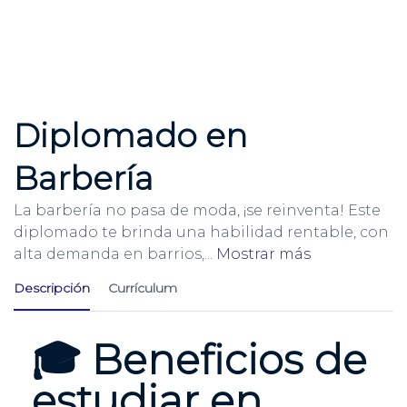
Enviar la consulta
Mensaje enviado
Cerrar
Diplomado en
Barbería
La barbería no pasa de moda, ¡se reinventa! Este
diplomado te brinda una habilidad rentable, con
alta demanda en barrios,
...
Mostrar más
Descripción
Currículum
🎓 Beneficios de
estudiar en