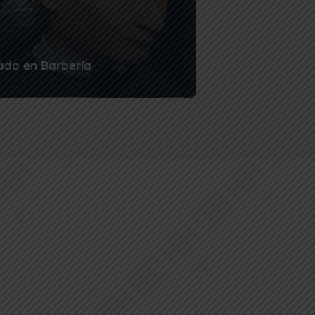
ado en Barbería
ía no pasa de moda, ¡se reinventa! Este
te brinda una habilidad rentable,...