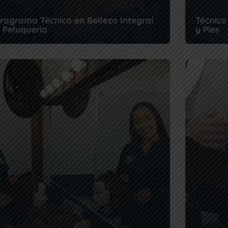
rograma Técnico en Belleza Integral
Técnico
 Peluqueria
y Pies
ste programa es la puerta de entrada al universo
Las manos 
rofesional de la estética. Con una formac...
genera ing