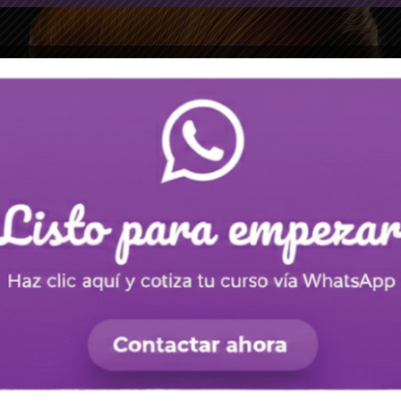
Nuestra Oferta
mas, te brindamos la oportunidad de obtener una
doble titulación
. A
encias y módulos, agilizamos tu camino hacia el éxito en la indus
amos tu experiencia laboral y práctica, lo que te permite avanzar en
te. Así, te garantizamos que adquirirás los conocimientos necesar
ra de manera efectiva en el área de belleza y estética ornamental.