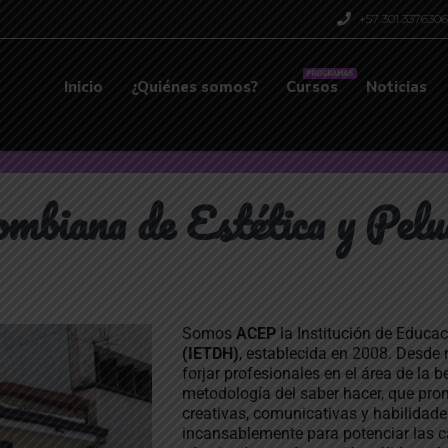
‪+57 301 3376306
PROGRAMAS
Inicio
¿Quiénes somos?
Cursos
Noticias
mbiana de Estética y Pelu
Somos
ACEP
la Institución de Educac
(IETDH)
, establecida en 2008. Desde
forjar profesionales en el área de la b
metodología del saber hacer, que pro
creativas, comunicativas y habilidad
incansablemente para potenciar las c