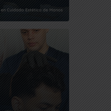
 en Cuidado Estético de Manos
y los pies son el lienzo de un arte que
resos. Este programa técnico te ...