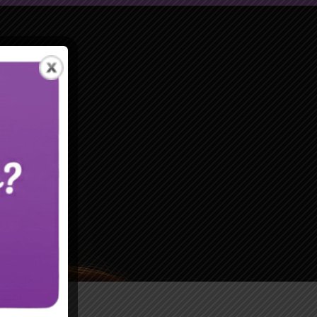
 través
tria de
 tu
ios y