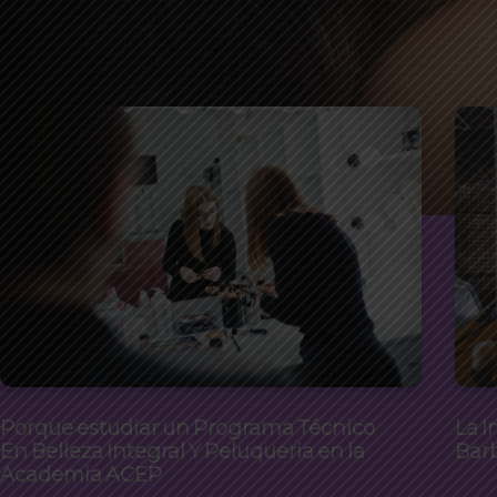
Porque estudiar un Programa Técnico
La I
En Belleza Integral Y Peluqueria en la
Bar
Academia ACEP