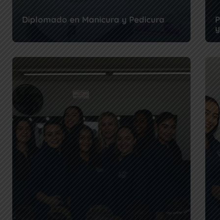
Diplomado en Manicura y Pedicura
P
y
Unas uñas bien hechas son más que estética: son
E
negocio. Este diplomado te prepara para gene...
p