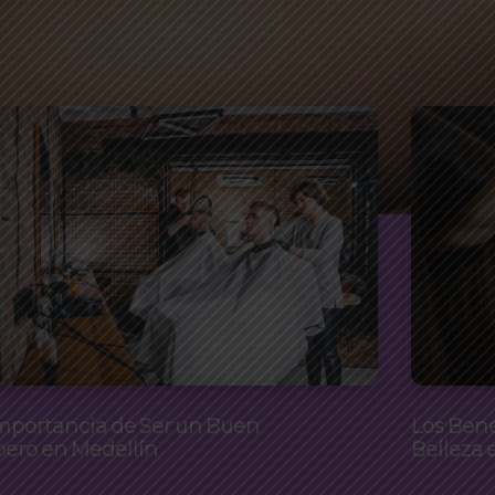
mportancia de Ser un Buen
Los Bene
bero en Medellín
Belleza 