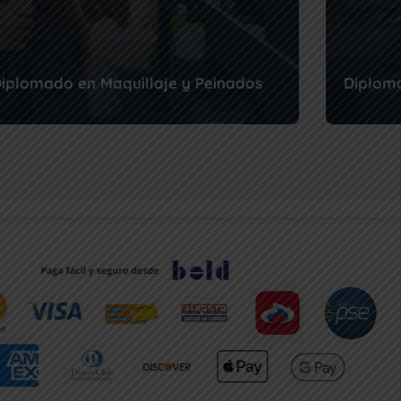
iplomado en Maquillaje y Peinados
Diplom
l maquillaje y los peinados no solo transforman
La barber
ostros, también transforman vidas. Con est...
diplomado 