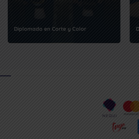
Diplomado en Corte y Color
D
El cabello es una carta de presentación… y una
E
fuente constante de ingresos. Aprende a trans...
r