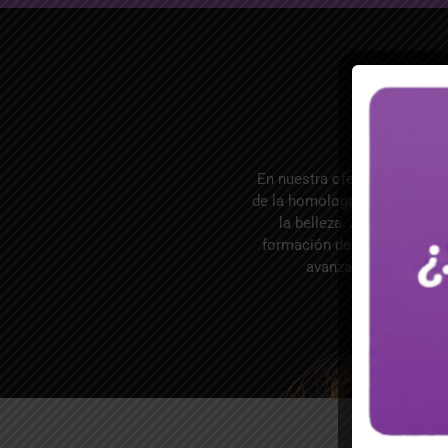
En nuestra oferta de progra
de la homologación de compet
la belleza. Además, valor
formación de manera eficien
avanzarás en tu carre