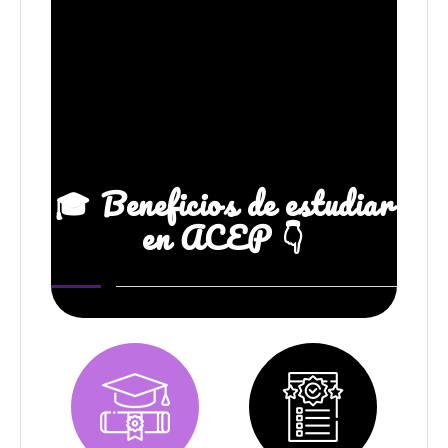
🎓 Beneficios de estudiar
en ACEP 👇