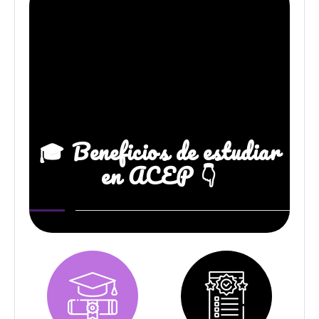
🎓 Beneficios de estudiar
en ACEP 👇