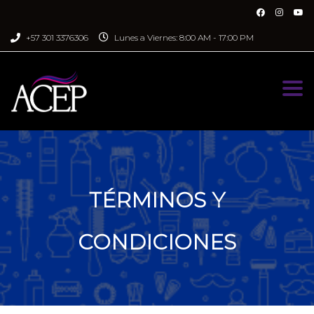
‪+57 301 3376306
Lunes a Viernes: 8:00 AM - 17:00 PM
Togg
TÉRMINOS Y
CONDICIONES