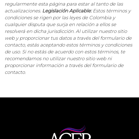
regularmente esta página para estar al tanto de las
actualizaciones.
Legislación Aplicable:
Estos términos y
condiciones se rigen por las leyes de Colombia y
cualquier disputa que surja en relación a ellos se
resolverá en dicha jurisdicción.
Al utilizar nuestro sitio
web y proporcionar tus datos a través del formulario de
contacto, estás aceptando estos términos y condiciones
de uso. Si no estás de acuerdo con estos términos, te
recomendamos no utilizar nuestro sitio web ni
proporcionar información a través del formulario de
contacto.